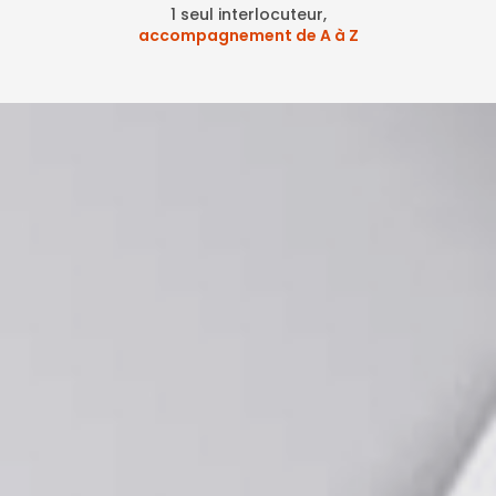
1 seul interlocuteur,
accompagnement de A à Z