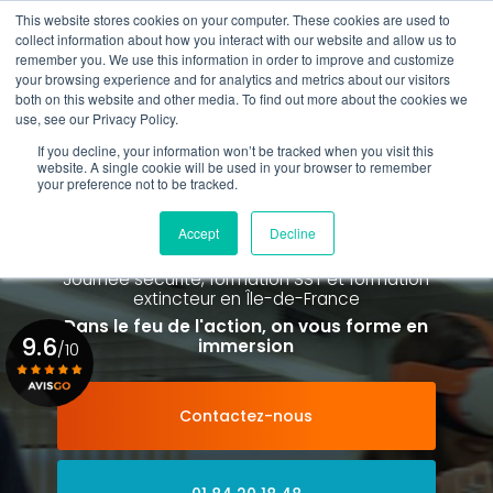
Aller
This website stores cookies on your computer. These cookies are used to
au
collect information about how you interact with our website and allow us to
contenu
remember you. We use this information in order to improve and customize
principal
your browsing experience and for analytics and metrics about our visitors
01 84 20 18 48
both on this website and other media. To find out more about the cookies we
use, see our Privacy Policy.
If you decline, your information won’t be tracked when you visit this
website. A single cookie will be used in your browser to remember
your preference not to be tracked.
Spécialiste de la formation SST et
de la Formation Incendie
Accept
Decline
à Paris La Défense depuis 2015
Journée sécurité, formation SST et formation
extincteur
en Île-de-France
Dans le feu de l'action, on vous forme en
9.6
immersion
/10
Contactez-nous
Voir le certificat