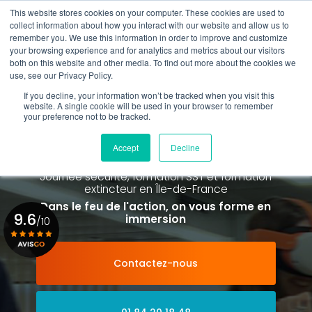
Aller
This website stores cookies on your computer. These cookies are used to
au
Rappel gratuit
collect information about how you interact with our website and allow us to
contenu
remember you. We use this information in order to improve and customize
principal
your browsing experience and for analytics and metrics about our visitors
01 84 20 18 48
both on this website and other media. To find out more about the cookies we
use, see our Privacy Policy.
If you decline, your information won’t be tracked when you visit this
website. A single cookie will be used in your browser to remember
your preference not to be tracked.
Spécialiste de la formation SST et
de la Formation Incendie
Accept
Decline
à Paris La Défense depuis 2015
Journée sécurité, formation SST et formation
extincteur
en Île-de-France
Dans le feu de l'action, on vous forme en
9.6
immersion
/10
Contactez-nous
Voir le certificat