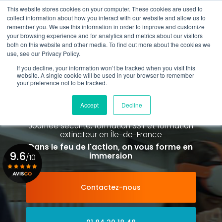
Aller
This website stores cookies on your computer. These cookies are used to
au
Rappel gratuit
collect information about how you interact with our website and allow us to
contenu
remember you. We use this information in order to improve and customize
principal
your browsing experience and for analytics and metrics about our visitors
01 84 20 18 48
both on this website and other media. To find out more about the cookies we
use, see our Privacy Policy.
If you decline, your information won’t be tracked when you visit this
website. A single cookie will be used in your browser to remember
your preference not to be tracked.
Spécialiste de la formation SST et
de la Formation Incendie
Accept
Decline
à Paris La Défense depuis 2015
Journée sécurité, formation SST et formation
extincteur
en Île-de-France
Dans le feu de l'action, on vous forme en
9.6
immersion
/10
Contactez-nous
Voir le certificat