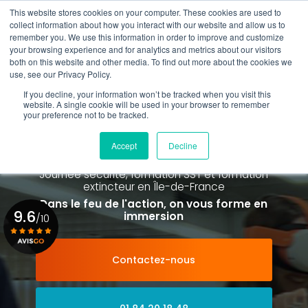
Aller
This website stores cookies on your computer. These cookies are used to
au
Rappel gratuit
collect information about how you interact with our website and allow us to
contenu
remember you. We use this information in order to improve and customize
principal
your browsing experience and for analytics and metrics about our visitors
01 84 20 18 48
both on this website and other media. To find out more about the cookies we
use, see our Privacy Policy.
If you decline, your information won’t be tracked when you visit this
website. A single cookie will be used in your browser to remember
your preference not to be tracked.
Spécialiste de la formation SST et
de la Formation Incendie
Accept
Decline
à Paris La Défense depuis 2015
Journée sécurité, formation SST et formation
extincteur
en Île-de-France
Dans le feu de l'action, on vous forme en
9.6
immersion
/10
Contactez-nous
Voir le certificat