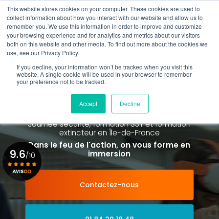
Aller
This website stores cookies on your computer. These cookies are used to
au
Rappel gratuit
collect information about how you interact with our website and allow us to
contenu
remember you. We use this information in order to improve and customize
principal
your browsing experience and for analytics and metrics about our visitors
01 84 20 18 48
both on this website and other media. To find out more about the cookies we
use, see our Privacy Policy.
If you decline, your information won’t be tracked when you visit this
website. A single cookie will be used in your browser to remember
your preference not to be tracked.
Spécialiste de la formation SST et
de la Formation Incendie
Accept
Decline
à Paris La Défense depuis 2015
Journée sécurité, formation SST et formation
extincteur
en Île-de-France
Dans le feu de l'action, on vous forme en
9.6
immersion
/10
Contactez-nous
Voir le certificat