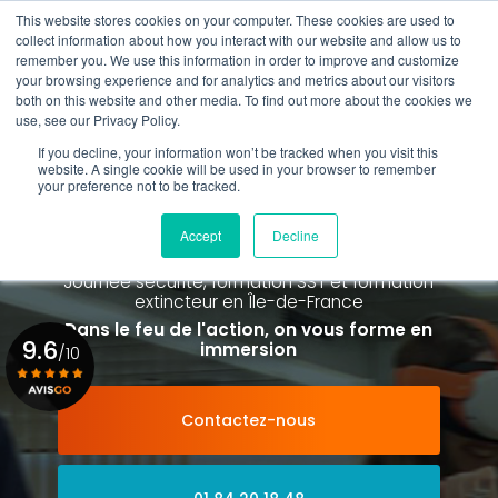
Aller
This website stores cookies on your computer. These cookies are used to
au
Rappel gratuit
collect information about how you interact with our website and allow us to
contenu
remember you. We use this information in order to improve and customize
principal
your browsing experience and for analytics and metrics about our visitors
01 84 20 18 48
both on this website and other media. To find out more about the cookies we
use, see our Privacy Policy.
If you decline, your information won’t be tracked when you visit this
website. A single cookie will be used in your browser to remember
your preference not to be tracked.
Spécialiste de la formation SST et
de la Formation Incendie
Accept
Decline
à Paris La Défense depuis 2015
Journée sécurité, formation SST et formation
extincteur
en Île-de-France
Dans le feu de l'action, on vous forme en
9.6
immersion
/10
Contactez-nous
Voir le certificat