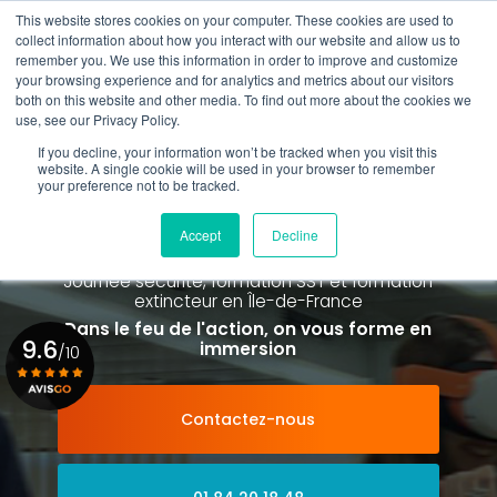
Aller
This website stores cookies on your computer. These cookies are used to
au
Rappel gratuit
collect information about how you interact with our website and allow us to
contenu
remember you. We use this information in order to improve and customize
principal
your browsing experience and for analytics and metrics about our visitors
01 84 20 18 48
both on this website and other media. To find out more about the cookies we
use, see our Privacy Policy.
If you decline, your information won’t be tracked when you visit this
website. A single cookie will be used in your browser to remember
your preference not to be tracked.
Spécialiste de la formation SST et
de la Formation Incendie
Accept
Decline
à Paris La Défense depuis 2015
Journée sécurité, formation SST et formation
extincteur
en Île-de-France
Dans le feu de l'action, on vous forme en
9.6
immersion
/10
Contactez-nous
Voir le certificat