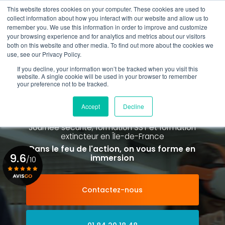
Aller
This website stores cookies on your computer. These cookies are used to
au
Rappel gratuit
collect information about how you interact with our website and allow us to
contenu
remember you. We use this information in order to improve and customize
principal
your browsing experience and for analytics and metrics about our visitors
01 84 20 18 48
both on this website and other media. To find out more about the cookies we
use, see our Privacy Policy.
If you decline, your information won’t be tracked when you visit this
website. A single cookie will be used in your browser to remember
your preference not to be tracked.
Spécialiste de la formation SST et
de la Formation Incendie
Accept
Decline
à Paris La Défense depuis 2015
Journée sécurité, formation SST et formation
extincteur
en Île-de-France
Dans le feu de l'action, on vous forme en
9.6
immersion
/10
Contactez-nous
Voir le certificat