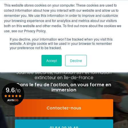
Aller
This website stores cookies on your computer. These cookies are used to
au
Rappel gratuit
collect information about how you interact with our website and allow us to
contenu
remember you. We use this information in order to improve and customize
principal
your browsing experience and for analytics and metrics about our visitors
01 84 20 18 48
both on this website and other media. To find out more about the cookies we
use, see our Privacy Policy.
If you decline, your information won’t be tracked when you visit this
website. A single cookie will be used in your browser to remember
your preference not to be tracked.
Spécialiste de la formation SST et
de la Formation Incendie
Accept
Decline
à Paris La Défense depuis 2015
Journée sécurité, formation SST et formation
extincteur
en Île-de-France
Dans le feu de l'action, on vous forme en
9.6
immersion
/10
Contactez-nous
Voir le certificat