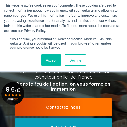
Aller
This website stores cookies on your computer. These cookies are used to
au
Rappel gratuit
collect information about how you interact with our website and allow us to
contenu
remember you. We use this information in order to improve and customize
principal
your browsing experience and for analytics and metrics about our visitors
01 84 20 18 48
both on this website and other media. To find out more about the cookies we
use, see our Privacy Policy.
If you decline, your information won’t be tracked when you visit this
website. A single cookie will be used in your browser to remember
your preference not to be tracked.
Spécialiste de la formation SST et
de la Formation Incendie
Accept
Decline
à Paris La Défense depuis 2015
Journée sécurité, formation SST et formation
extincteur
en Île-de-France
Dans le feu de l'action, on vous forme en
9.6
immersion
/10
Contactez-nous
Voir le certificat