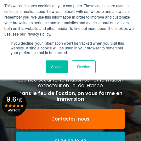
Aller
This website stores cookies on your computer. These cookies are used to
au
Rappel gratuit
collect information about how you interact with our website and allow us to
contenu
remember you. We use this information in order to improve and customize
principal
your browsing experience and for analytics and metrics about our visitors
01 84 20 18 48
both on this website and other media. To find out more about the cookies we
use, see our Privacy Policy.
If you decline, your information won’t be tracked when you visit this
website. A single cookie will be used in your browser to remember
your preference not to be tracked.
Spécialiste de la formation SST et
de la Formation Incendie
Accept
Decline
à Paris La Défense depuis 2015
Journée sécurité, formation SST et formation
extincteur
en Île-de-France
Dans le feu de l'action, on vous forme en
9.6
immersion
/10
Contactez-nous
Voir le certificat