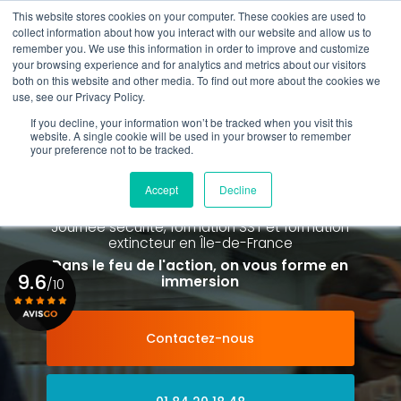
Aller
This website stores cookies on your computer. These cookies are used to
au
Rappel gratuit
collect information about how you interact with our website and allow us to
contenu
remember you. We use this information in order to improve and customize
principal
your browsing experience and for analytics and metrics about our visitors
01 84 20 18 48
both on this website and other media. To find out more about the cookies we
use, see our Privacy Policy.
If you decline, your information won’t be tracked when you visit this
website. A single cookie will be used in your browser to remember
your preference not to be tracked.
Spécialiste de la formation SST et
de la Formation Incendie
Accept
Decline
à Paris La Défense depuis 2015
Journée sécurité, formation SST et formation
extincteur
en Île-de-France
Dans le feu de l'action, on vous forme en
9.6
immersion
/10
Contactez-nous
Voir le certificat