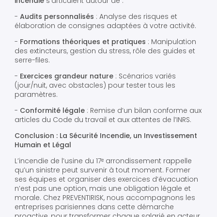
incendie
s’articulent autour de :
-
Audits personnalisés
: Analyse des risques et
élaboration de consignes adaptées à votre activité.
-
Formations théoriques et pratiques
: Manipulation
des extincteurs, gestion du stress, rôle des guides et
serre-files.
-
Exercices grandeur nature
: Scénarios variés
(jour/nuit, avec obstacles) pour tester tous les
paramètres.
-
Conformité légale
: Remise d’un bilan conforme aux
articles du Code du travail et aux attentes de l’INRS.
Conclusion : La Sécurité Incendie, un Investissement
Humain et Légal
L’incendie de l’usine du 17ᵉ arrondissement rappelle
qu’un sinistre peut survenir à tout moment. Former
ses équipes et organiser des exercices d’évacuation
n’est pas une option, mais une obligation légale et
morale. Chez PREVENTIRISK, nous accompagnons les
entreprises parisiennes dans cette démarche
proactive, pour transformer chaque salarié en acteur