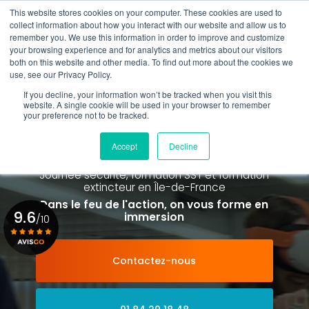
Aller
This website stores cookies on your computer. These cookies are used to
au
Rappel gratuit
collect information about how you interact with our website and allow us to
contenu
remember you. We use this information in order to improve and customize
principal
your browsing experience and for analytics and metrics about our visitors
01 84 20 18 48
both on this website and other media. To find out more about the cookies we
use, see our Privacy Policy.
If you decline, your information won’t be tracked when you visit this
website. A single cookie will be used in your browser to remember
your preference not to be tracked.
Spécialiste de la formation SST et
de la Formation Incendie
Accept
Decline
à Paris La Défense depuis 2015
Journée sécurité, formation SST et formation
extincteur
en Île-de-France
Dans le feu de l'action, on vous forme en
9.6
immersion
/10
Contactez-nous
Voir le certificat