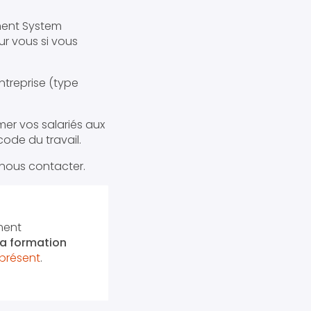
ment System
our vous si vous
entreprise (type
mer vos salariés aux
ode du travail.
 nous contacter.
ment
 la formation
présent
.