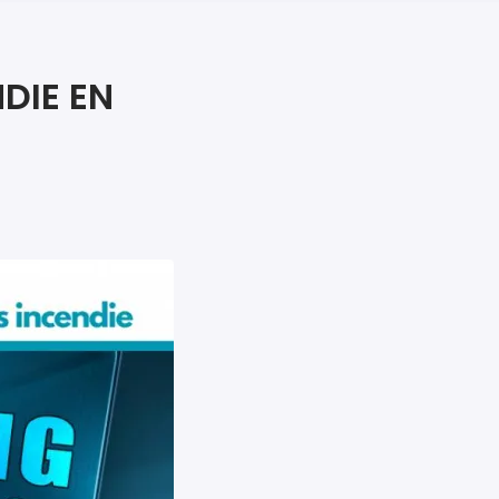
iers premiers secours
ier de Relaxation
DIE EN