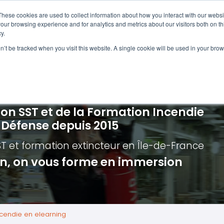
Navigation
Accueil
These cookies are used to collect information about how you interact with our webs
our browsing experience and for analytics and metrics about our visitors both on th
y.
ncendie
E-learning
Autres f
on’t be tracked when you visit this website. A single cookie will be used in your b
cerné ?
Nos modules
Formatio
Jour
vacuation incendie à distance
Incendies liés aux batteries en lithi
Formatio
Chas
vacuation incendie - Guide et Serre file
Évacuation établissements de soin
Formation
Chas
ion SST et de la Formation Incendie
quipiers de première intervention
Évacuation secteur tertiaire
Risq
a Défense depuis 2015
anipulation Extincteurs
Évacuation secteur industriel
Trav
ST et formation extincteur
en Île-de-France
ncendie en réalité augmentée
Situ
ion, on vous forme en immersion
Autr
Secu
Roue
ncendie en elearning