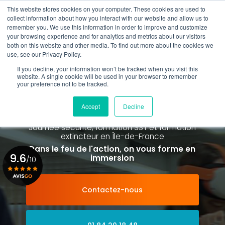
Aller
This website stores cookies on your computer. These cookies are used to
au
Rappel gratuit
collect information about how you interact with our website and allow us to
contenu
remember you. We use this information in order to improve and customize
principal
your browsing experience and for analytics and metrics about our visitors
01 84 20 18 48
both on this website and other media. To find out more about the cookies we
use, see our Privacy Policy.
If you decline, your information won’t be tracked when you visit this
website. A single cookie will be used in your browser to remember
your preference not to be tracked.
Spécialiste de la formation SST et
de la Formation Incendie
Accept
Decline
à Paris La Défense depuis 2015
Journée sécurité, formation SST et formation
extincteur
en Île-de-France
Dans le feu de l'action, on vous forme en
9.6
immersion
/10
Contactez-nous
Voir le certificat