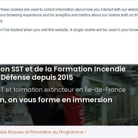
Navigation
Accueil
These cookies are used to collect information about how you interact with our webs
our browsing experience and for analytics and metrics about our visitors both on th
y.
ncendie
E-learning
Autres f
on’t be tracked when you visit this website. A single cookie will be used in your b
cerné ?
Nos modules
Formatio
Jour
vacuation incendie à distance
Incendies liés aux batteries en lithi
Formatio
Chas
vacuation incendie - Guide et Serre file
Évacuation établissements de soin
Formation
Chas
ion SST et de la Formation Incendie
quipiers de première intervention
Évacuation secteur tertiaire
Risq
a Défense depuis 2015
anipulation Extincteurs
Évacuation secteur industriel
Trav
ST et formation extincteur
en Île-de-France
ncendie en réalité augmentée
Situ
ion, on vous forme en immersion
Autr
Secu
Roue
 aux Risques et Prévention au Programme !