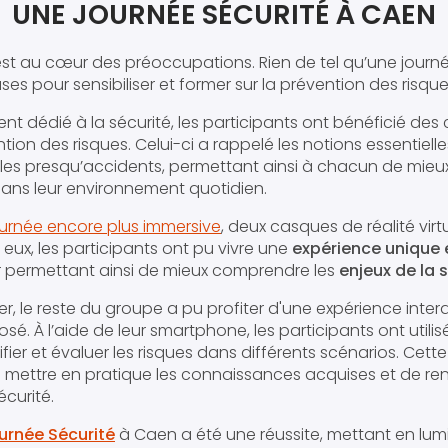
UNE JOURNÉE SÉCURITÉ À CAEN
 est au cœur des préoccupations. Rien de tel qu’une journ
es pour sensibiliser et former sur la prévention des risque
t dédié à la sécurité, les participants ont bénéficié des 
ion des risques. Celui-ci a rappelé les notions essentielles
et les presqu’accidents, permettant ainsi à chacun de mie
 dans leur environnement quotidien.
ournée encore plus immersive
, deux casques de réalité virt
 eux, les participants ont pu vivre une
expérience unique 
ur permettant ainsi de mieux comprendre les
enjeux de la 
ier, le reste du groupe a pu profiter d'une expérience inter
sé. À l’aide de leur smartphone, les participants ont utilisé
ier et évaluer les risques dans différents scénarios. Cette
mettre en pratique les connaissances acquises et de ren
écurité.
urnée Sécurité
à Caen a été une réussite, mettant en lum