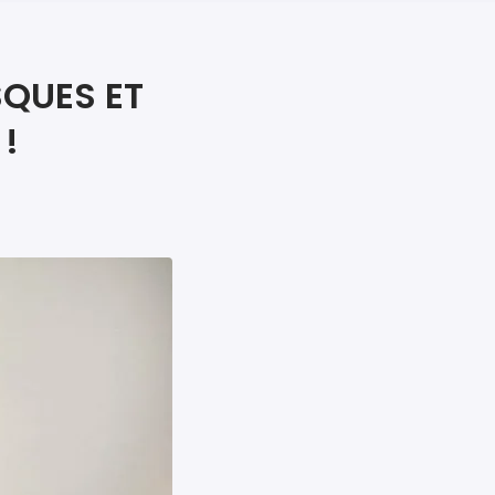
iers premiers secours
ier de Relaxation
SQUES ET
!