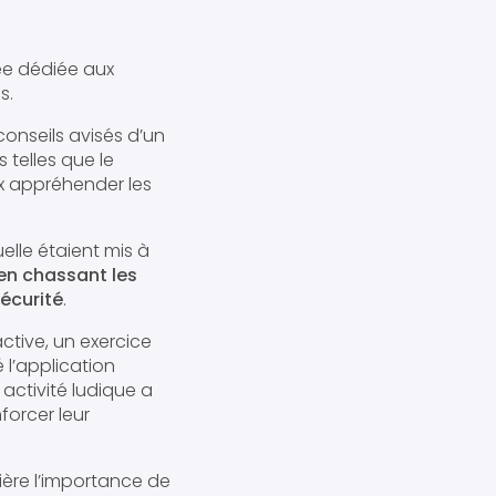
ée dédiée aux
s.
conseils avisés d’un
 telles que le
ux appréhender les
uelle étaient mis à
en chassant les
sécurité
.
active, un exercice
 l’application
 activité ludique a
forcer leur
ière l’importance de