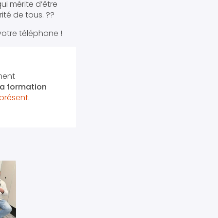
ui mérite d’être
ité de tous. ?️?
votre téléphone !
ment
 la formation
présent
.