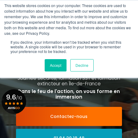
Aller
This website stores cookies on your computer. These cookies are used to
au
Rappel gratuit
collect information about how you interact with our website and allow us to
contenu
remember you. We use this information in order to improve and customize
principal
your browsing experience and for analytics and metrics about our visitors
01 84 20 18 48
both on this website and other media. To find out more about the cookies we
use, see our Privacy Policy.
If you decline, your information won’t be tracked when you visit this
website. A single cookie will be used in your browser to remember
your preference not to be tracked.
Spécialiste de la formation SST et
de la Formation Incendie
Accept
Decline
à Paris La Défense depuis 2015
Journée sécurité, formation SST et formation
extincteur
en Île-de-France
Dans le feu de l'action, on vous forme en
9.6
immersion
/10
Contactez-nous
Voir le certificat