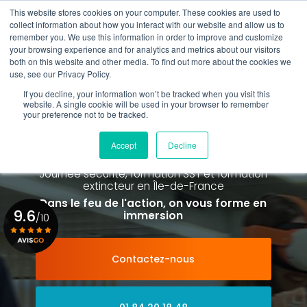
Aller
This website stores cookies on your computer. These cookies are used to
au
Rappel gratuit
collect information about how you interact with our website and allow us to
contenu
remember you. We use this information in order to improve and customize
principal
your browsing experience and for analytics and metrics about our visitors
01 84 20 18 48
both on this website and other media. To find out more about the cookies we
use, see our Privacy Policy.
If you decline, your information won’t be tracked when you visit this
website. A single cookie will be used in your browser to remember
your preference not to be tracked.
Spécialiste de la formation SST et
de la Formation Incendie
Accept
Decline
à Paris La Défense depuis 2015
Journée sécurité, formation SST et formation
extincteur
en Île-de-France
Dans le feu de l'action, on vous forme en
9.6
immersion
/10
Contactez-nous
Voir le certificat