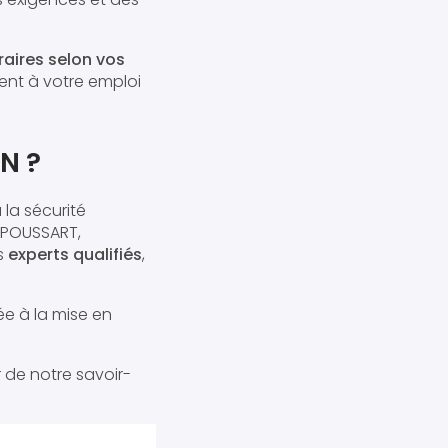
raires selon vos
nt à votre emploi
N ?
la sécurité
s POUSSART,
es
experts qualifiés
,
ée à la mise en
 de notre savoir-