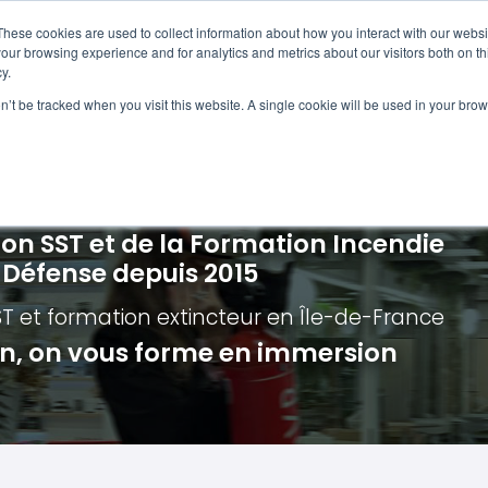
Navigation
Accueil
These cookies are used to collect information about how you interact with our webs
our browsing experience and for analytics and metrics about our visitors both on th
y.
ncendie
E-learning
Autres f
on’t be tracked when you visit this website. A single cookie will be used in your b
cerné ?
Nos modules
Formatio
Jour
vacuation incendie à distance
Incendies liés aux batteries en lithi
Formatio
Chas
vacuation incendie - Guide et Serre file
Évacuation établissements de soin
Formation
Chas
ion SST et de la Formation Incendie
quipiers de première intervention
Évacuation secteur tertiaire
Risq
a Défense depuis 2015
anipulation Extincteurs
Évacuation secteur industriel
Trav
ST et formation extincteur
en Île-de-France
ncendie en réalité augmentée
Situ
ion, on vous forme en immersion
Autr
Secu
Roue