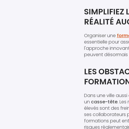
SIMPLIFIEZ
RÉALITÉ A
Organiser une
forma
essentielle pour ass
l'approche innovante
peuvent désormais 
LES OBSTAC
FORMATIONS
Dans une ville auss
un
casse-tête
. Les
élevés sont des frei
ses collaborateurs 
formations peut entr
risques réglementai