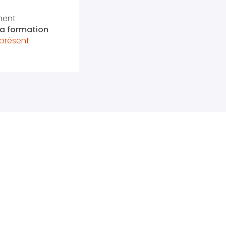
ment
 la formation
présent
.