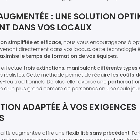
 AUGMENTÉE : UNE SOLUTION OPT
NT DANS VOS LOCAUX
on simplifiée et efficace
, nous vous encourageons à opte
venant directement dans vos locaux, cette technologie él
ximise le temps de formation de vos équipes
.
 effectue
trois extinctions
,
manipulant différents types 
ais réalistes. Cette méthode permet de
réduire les coûts d
feu traditionnels. De plus, elle favorise une
participatio
on d'un plus grand nombre de personnes en une seule jou
TION ADAPTÉE À VOS EXIGENCES
S
 réalité augmentée offre une
flexibilité sans précédent
. Fo
s aidons à personnaliser le programme en fonction de vo