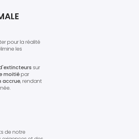
IMALE
r pour la réalité
imine les
d'extincteurs
sur
e moitié
par
n accrue
, rendant
rnée.
rts de notre
s exigences et des