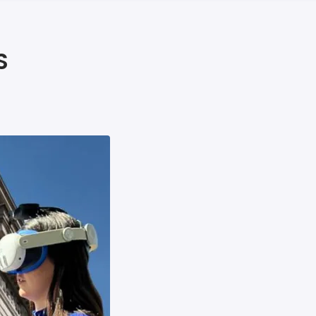
iers premiers secours
ier de Relaxation
S