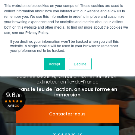
Aller
This website stores cookies on your computer. These cookies are used to
au
Rappel gratuit
collect information about how you interact with our website and allow us to
contenu
remember you. We use this information in order to improve and customize
principal
your browsing experience and for analytics and metrics about our visitors
01 84 20 18 48
both on this website and other media. To find out more about the cookies we
use, see our Privacy Policy.
If you decline, your information won’t be tracked when you visit this
website. A single cookie will be used in your browser to remember
your preference not to be tracked.
Spécialiste de la formation SST et
de la Formation Incendie
Accept
Decline
à Paris La Défense depuis 2015
Journée sécurité, formation SST et formation
extincteur
en Île-de-France
Dans le feu de l'action, on vous forme en
9.6
immersion
/10
Contactez-nous
Voir le certificat