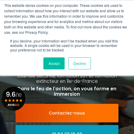
Aller
This website stores cookies on your computer. These cookies are used to
au
Rappel gratuit
collect information about how you interact with our website and allow us to
contenu
remember you. We use this information in order to improve and customize
principal
your browsing experience and for analytics and metrics about our visitors
01 84 20 18 48
both on this website and other media. To find out more about the cookies we
use, see our Privacy Policy.
If you decline, your information won’t be tracked when you visit this
website. A single cookie will be used in your browser to remember
your preference not to be tracked.
Spécialiste de la formation SST et
de la Formation Incendie
Accept
Decline
à Paris La Défense depuis 2015
Journée sécurité, formation SST et formation
extincteur
en Île-de-France
Dans le feu de l'action, on vous forme en
9.6
immersion
/10
Contactez-nous
Voir le certificat