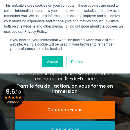
Aller
This website stores cookies on your computer. These cookies are used to
au
collect information about how you interact with our website and allow us to
contenu
remember you. We use this information in order to improve and customize
principal
your browsing experience and for analytics and metrics about our visitors
01 84 20 18 48
both on this website and other media. To find out more about the cookies we
use, see our Privacy Policy.
If you decline, your information won’t be tracked when you visit this
website. A single cookie will be used in your browser to remember
your preference not to be tracked.
Spécialiste de la formation SST et
de la Formation Incendie
Accept
Decline
à Paris La Défense depuis 2015
Journée sécurité, formation SST et formation
extincteur
en Île-de-France
Dans le feu de l'action, on vous forme en
9.6
immersion
/10
Contactez-nous
Voir le certificat