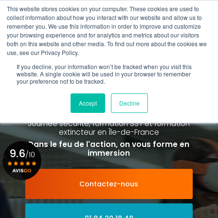
Aller
This website stores cookies on your computer. These cookies are used to
au
collect information about how you interact with our website and allow us to
contenu
remember you. We use this information in order to improve and customize
principal
your browsing experience and for analytics and metrics about our visitors
01 84 20 18 48
both on this website and other media. To find out more about the cookies we
use, see our Privacy Policy.
If you decline, your information won’t be tracked when you visit this
website. A single cookie will be used in your browser to remember
your preference not to be tracked.
Spécialiste de la formation SST et
de la Formation Incendie
Accept
Decline
à Paris La Défense depuis 2015
Journée sécurité, formation SST et formation
extincteur
en Île-de-France
Dans le feu de l'action, on vous forme en
9.6
immersion
/10
Contactez-nous
Voir le certificat