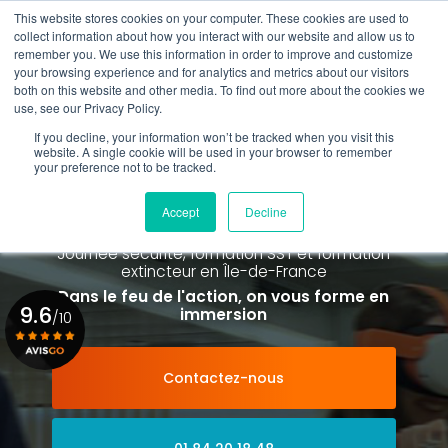
Aller
This website stores cookies on your computer. These cookies are used to
au
Rappel gratuit
collect information about how you interact with our website and allow us to
contenu
remember you. We use this information in order to improve and customize
principal
your browsing experience and for analytics and metrics about our visitors
01 84 20 18 48
both on this website and other media. To find out more about the cookies we
use, see our Privacy Policy.
If you decline, your information won’t be tracked when you visit this
website. A single cookie will be used in your browser to remember
your preference not to be tracked.
Spécialiste de la formation SST et
de la Formation Incendie
Accept
Decline
à Paris La Défense depuis 2015
Journée sécurité, formation SST et formation
extincteur
en Île-de-France
Dans le feu de l'action, on vous forme en
9.6
immersion
/10
Contactez-nous
Voir le certificat