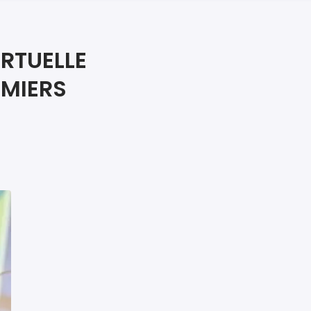
iers premiers secours
ier de Relaxation
IRTUELLE
EMIERS