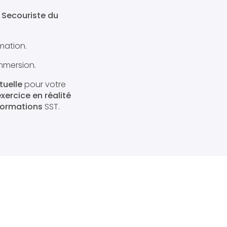
 Secouriste du
rmation.
mmersion.
tuelle
pour votre
xercice en réalité
 formations
SST.