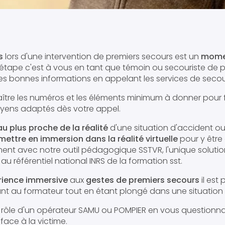
s
lors d'une intervention de premiers secours est un
momen
 étape c'est à vous en tant que témoin ou secouriste de 
 les bonnes informations en appelant les services de secou
ître les numéros et les éléments minimum à donner pour fac
yens adaptés dès votre appel.
 au plus proche de la réalité
d'une situation d'accident ou
mettre en immersion dans la réalité virtuelle
pour y êtr
ement avec notre outil pédagogique SSTVR, l'unique soluti
u référentiel national INRS de la formation sst.
rience immersive
aux
gestes de premiers secours
il est 
nt au formateur tout en étant plongé dans une situation r
e rôle d'un opérateur SAMU ou POMPIER en vous questionn
face à la victime.