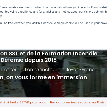
Navigation
Accueil
These cookies are used to collect information about how you interact with our webs
our browsing experience and for analytics and metrics about our visitors both on th
y.
ncendie
E-learning
Autres f
on’t be tracked when you visit this website. A single cookie will be used in your b
cerné ?
Nos modules
Formatio
Jour
vacuation incendie à distance
Incendies liés aux batteries en lithi
Formatio
Chas
vacuation incendie - Guide et Serre file
Évacuation établissements de soin
Formation
Chas
ion SST et de la Formation Incendie
quipiers de première intervention
Évacuation secteur tertiaire
Risq
a Défense depuis 2015
anipulation Extincteurs
Évacuation secteur industriel
Trav
ST et formation extincteur
en Île-de-France
ncendie en réalité augmentée
Situ
ion, on vous forme en immersion
Autr
Secu
Roue
lité virtuelle SSTVR pour vous initier aux premiers secours sur Paris