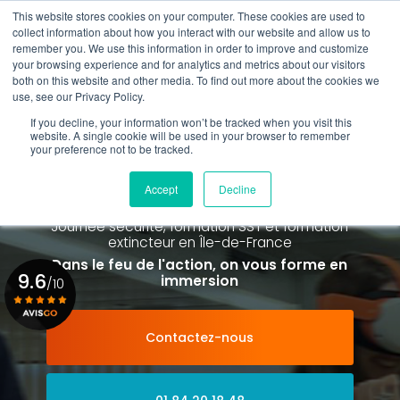
Aller
This website stores cookies on your computer. These cookies are used to
au
Rappel gratuit
collect information about how you interact with our website and allow us to
contenu
remember you. We use this information in order to improve and customize
principal
your browsing experience and for analytics and metrics about our visitors
01 84 20 18 48
both on this website and other media. To find out more about the cookies we
use, see our Privacy Policy.
If you decline, your information won’t be tracked when you visit this
website. A single cookie will be used in your browser to remember
your preference not to be tracked.
Spécialiste de la formation SST et
de la Formation Incendie
Accept
Decline
à Paris La Défense depuis 2015
Journée sécurité, formation SST et formation
extincteur
en Île-de-France
Dans le feu de l'action, on vous forme en
9.6
immersion
/10
Contactez-nous
Voir le certificat