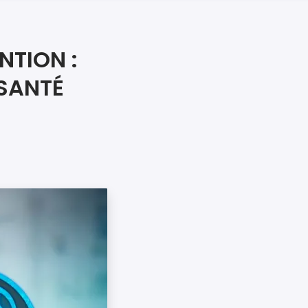
iers premiers secours
ier de Relaxation
NTION :
 SANTÉ