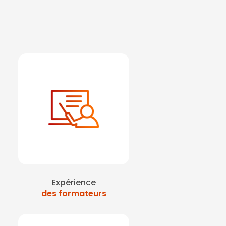
proximité de paris
|
sur paris La Défense
|
lois perret
|
Mise à jour
ntion des accidents sur
|
Formation départ à la
enteurs ile de France
|
 évacuation sur paris
courisme et incendie au
rtuelle à Courbevoie
Expérience
des formateurs