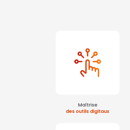
extincteurs en réali
Formation des salarié
Faire une formation pré
de certificat sst sur par
chantier en réalité vir
retraite sur Courbevo
Formation à la manip
ouest la défense
|
For
travail avec réalité
Maîtrise
des outils digitaux