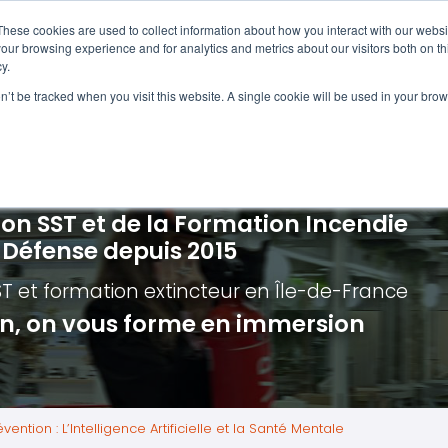
Navigation
Accueil
These cookies are used to collect information about how you interact with our webs
our browsing experience and for analytics and metrics about our visitors both on th
y.
ncendie
E-learning
Autres f
on’t be tracked when you visit this website. A single cookie will be used in your b
cerné ?
Nos modules
Formatio
Jour
vacuation incendie à distance
Incendies liés aux batteries en lithi
Formatio
Chas
vacuation incendie - Guide et Serre file
Évacuation établissements de soin
Formation
Chas
ion SST et de la Formation Incendie
quipiers de première intervention
Évacuation secteur tertiaire
Risq
a Défense depuis 2015
anipulation Extincteurs
Évacuation secteur industriel
Trav
ST et formation extincteur
en Île-de-France
ncendie en réalité augmentée
Situ
ion, on vous forme en immersion
Autr
Secu
Roue
ention : L’Intelligence Artificielle et la Santé Mentale