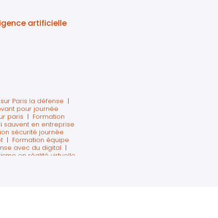
igence artificielle
sur Paris la défense
|
novant pour journée
ur paris
|
Formation
i sauvent en entreprise
ion sécurité journée
t
|
Formation équipe
nse avec du digital
|
sme en réalité virtuelle
 Levallois-perret
|
 virtuelle sur Paris La
ormation sécurité en
|
formation extincteur
es pour safety day à
ité incendie pour une
La Défense
|
organisme
is
|
Formation des