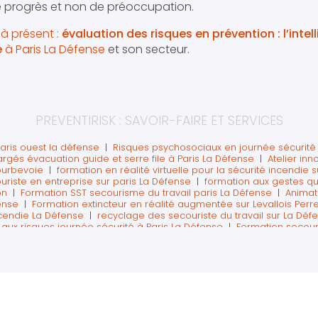
e progrès et non de préoccupation.
à présent :
évaluation des risques en prévention : l’intell
e
à Paris La Défense
et son secteur.
PREVENTIRISK : SAVOIR-FAIRE ET SERVICES
paris ouest la défense
|
Risques psychosociaux en journée sécurité 
rgés évacuation guide et serre file à Paris La Défense
|
Atelier in
ourbevoie
|
formation en réalité virtuelle pour la sécurité incendie s
uriste en entreprise sur paris La Défense
|
formation aux gestes qu
on
|
Formation SST secourisme du travail paris La Défense
|
Animat
ense
|
Formation extincteur en réalité augmentée sur Levallois Perre
ncendie La Défense
|
recyclage des secouriste du travail sur La Défe
e aux risques journée sécurité à Paris La Défense
|
Formation secouri
se
|
Formation manipulation extincteur obligatoire Code du travail à
ion SST sur Paris La Défense
|
Former aux extincteurs avec la réalité
es salariés partant à la retraite aux gestes de premiers secours
|
F
a Défense
|
Formation SST intra sur Paris Ouest avec réalité virtuelle
lité virtuelle sur Neuilly La Défense paris
|
Atelier chasse aux risqu
rmation santé sécurité sur Paris avec réalité virtuelle
|
Atelier sécur
|
Apprendre les premiers secours en réalité virtuelle 360 sur paris 
formation sécurité incendie et premiers secours en entreprise à Par