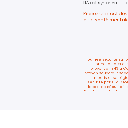
l’IA est synonyme d
Prenez contact dès 
et la santé mental
journée sécurité sur 
Formation des cha
prévention EHS à C
citoyen sauveteur seco
sur paris et sa régi
sécurité paris La Déf
locale de sécurité i
Réalité virtuelle chass
sur paris La Défen
organisme de format
Défense
|
former l
entreprise sur paris L
avec exercice en réa
Levallois-Perret
|
fo
journée sécurité paris
de formation pour 