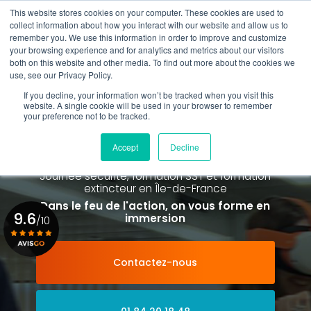
Aller
This website stores cookies on your computer. These cookies are used to
au
Rappel gratuit
collect information about how you interact with our website and allow us to
contenu
remember you. We use this information in order to improve and customize
principal
your browsing experience and for analytics and metrics about our visitors
01 84 20 18 48
both on this website and other media. To find out more about the cookies we
use, see our Privacy Policy.
If you decline, your information won’t be tracked when you visit this
website. A single cookie will be used in your browser to remember
your preference not to be tracked.
Spécialiste de la formation SST et
de la Formation Incendie
Accept
Decline
à Paris La Défense depuis 2015
Journée sécurité, formation SST et formation
extincteur
en Île-de-France
Dans le feu de l'action, on vous forme en
9.6
immersion
/10
Contactez-nous
Voir le certificat