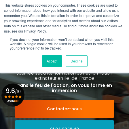
Aller
This website stores cookies on your computer. These cookies are used to
au
Rappel gratuit
collect information about how you interact with our website and allow us to
contenu
remember you. We use this information in order to improve and customize
principal
your browsing experience and for analytics and metrics about our visitors
01 84 20 18 48
both on this website and other media. To find out more about the cookies we
use, see our Privacy Policy.
If you decline, your information won’t be tracked when you visit this
website. A single cookie will be used in your browser to remember
your preference not to be tracked.
Spécialiste de la formation SST et
de la Formation Incendie
Accept
Decline
à Paris La Défense depuis 2015
Journée sécurité, formation SST et formation
extincteur
en Île-de-France
Dans le feu de l'action, on vous forme en
9.6
immersion
/10
Contactez-nous
Voir le certificat