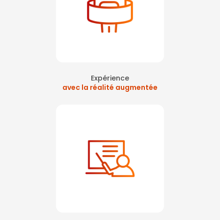
Formation à la manipulation extincteurs sur Courbevoie La Défense
|
formation sécurité incendie et premiers secours Asnières
|
Formation
aux premiers secours pour les salariés partant à la retraite
|
Formation sécurité passeport prévention obligatoire
|
formation sst
inter entreprise sur levallois à proximité de paris
|
Apprendre les
premiers secours en réalité virtuelle 360 sur paris La Défense
|
Formation SST secourisme du travail paris La Défense
|
Apprendre la
manipulation des extincteurs en réalité virtuelle sur paris
|
formation
secourisme du travail intra entreprise sur paris
|
Atelier vr pour
journée prévention en entreprise paris La Défense
Expérience
avec la réalité augmentée