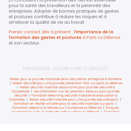
En conclusion, la prévention des TMS est essentielle
pour la santé des travailleurs et la pérennité des
entreprises. Adopter de bonnes pratiques de gestes
et postures contribue à réduire les risques et à
améliorer la qualité de vie au travail.
Prenez contact dès à présent :
l’importance de la
formation des gestes et postures
à Paris La Défense
et son secteur.
PREVENTIRISK : SAVOIR-FAIRE ET SERVICES
Atelier pour la journée mondiale de la sécurité en entreprise à Nanterre
|
atelier sécurité pour une journée prévention HSE sur paris la défense
|
Atelier sécurité incendie secourisme pour journée sécurité à
Courbevoie
|
sensibilisation sur les premiers secours pour journée
sécurité
|
Formation elearning sécurité incendie et évacuation à
Colombes
|
Atelier sécurité incendie pour une journée sécurité paris
|
formation en réalité virtuelle pour la sécurité incendie sur paris
|
Formation départ à la retraite sur Courbevoie La Défense
|
Risques
psychosociaux en journée sécurité sur Paris la défense
|
Formation
des SST sur paris La Défense
|
Formation extinction feu sur Paris
Ouest La Défense
|
formation évacuation incendie sur Paris La
Défense
|
obligation de formation incendie en entreprise Paris La
Défense
|
sauveteur secouriste du travail paris ouest la défense
|