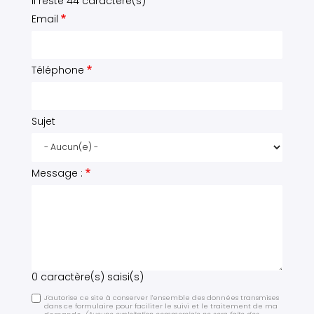
Il reste
44
caractère(s)
Email
Téléphone
Sujet
Message :
0
caractère(s) saisi(s)
J'autorise ce site à conserver l'ensemble des données transmises
dans ce formulaire pour faciliter le suivi et le traitement de ma