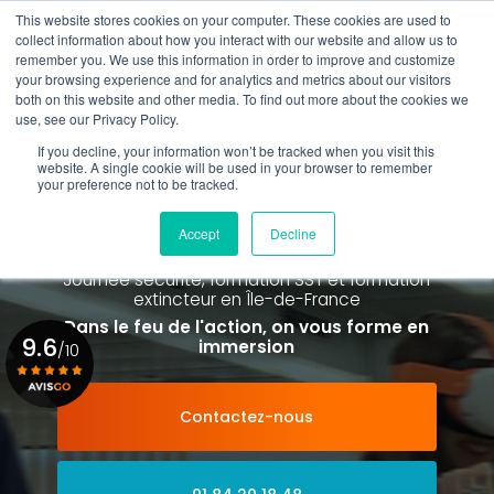
Aller
This website stores cookies on your computer. These cookies are used to
au
Rappel gratuit
collect information about how you interact with our website and allow us to
contenu
remember you. We use this information in order to improve and customize
principal
your browsing experience and for analytics and metrics about our visitors
01 84 20 18 48
both on this website and other media. To find out more about the cookies we
use, see our Privacy Policy.
If you decline, your information won’t be tracked when you visit this
website. A single cookie will be used in your browser to remember
your preference not to be tracked.
Spécialiste de la formation SST et
de la Formation Incendie
Accept
Decline
à Paris La Défense depuis 2015
Journée sécurité, formation SST et formation
extincteur
en Île-de-France
Dans le feu de l'action, on vous forme en
9.6
immersion
/10
Contactez-nous
Voir le certificat